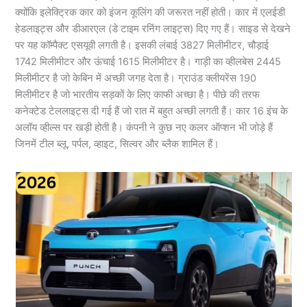
क्योंकि इलेक्ट्रिक कार को इंजन कूलिंग की जरूरत नहीं होती। कार में एलईडी
हेडलाइट्स और डीआरएल (डे टाइम रनिंग लाइट्स) दिए गए हैं। साइड से देखने
पर यह कॉम्पैक्ट एसयूवी लगती है। इसकी लंबाई 3827 मिलीमीटर, चौड़ाई
1742 मिलीमीटर और ऊंचाई 1615 मिलीमीटर है। गाड़ी का व्हीलबेस 2445
मिलीमीटर है जो केबिन में अच्छी जगह देता है। ग्राउंड क्लीयरेंस 190
मिलीमीटर है जो भारतीय सड़कों के लिए काफी अच्छा है। पीछे की तरफ
कनेक्टेड टेललाइट्स दी गई हैं जो रात में बहुत अच्छी लगती हैं। कार 16 इंच के
अलॉय व्हील्स पर खड़ी होती है। कंपनी ने कुछ नए कलर ऑप्शन भी जोड़े हैं
जिनमें टील ब्लू, पर्पल, व्हाइट, सिल्वर और ब्लैक शामिल हैं।