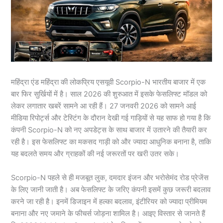
महिंद्रा एंड महिंद्रा की लोकप्रिय एसयूवी Scorpio-N भारतीय बाजार में एक
बार फिर सुर्खियों में है। साल 2026 की शुरुआत में इसके फेसलिफ्ट मॉडल को
लेकर लगातार खबरें सामने आ रही हैं। 27 जनवरी 2026 को सामने आई
मीडिया रिपोर्ट्स और टेस्टिंग के दौरान देखी गई गाड़ियों से यह साफ हो गया है कि
कंपनी Scorpio-N को नए अपडेट्स के साथ बाजार में उतारने की तैयारी कर
रही है। इस फेसलिफ्ट का मकसद गाड़ी को और ज्यादा आधुनिक बनाना है, ताकि
यह बदलते समय और ग्राहकों की नई जरूरतों पर खरी उतर सके।
Scorpio-N पहले से ही मजबूत लुक, दमदार इंजन और भरोसेमंद रोड प्रेजेंस
के लिए जानी जाती है। अब फेसलिफ्ट के जरिए कंपनी इसमें कुछ जरूरी बदलाव
करने जा रही है। इनमें डिजाइन में हल्का बदलाव, इंटीरियर को ज्यादा प्रीमियम
बनाना और नए जमाने के फीचर्स जोड़ना शामिल है। आइए विस्तार से जानते हैं